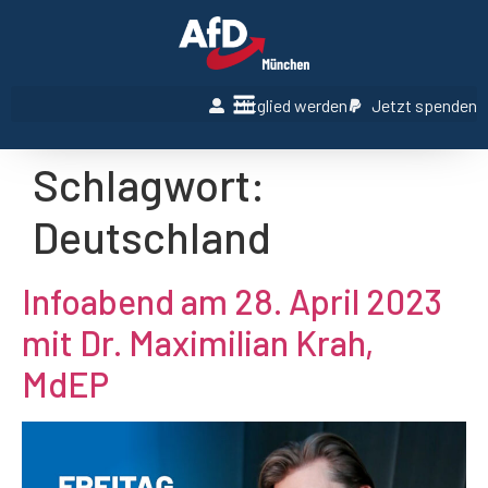
Mitglied werden
Jetzt spenden
Schlagwort:
Deutschland
Infoabend am 28. April 2023
mit Dr. Maximilian Krah,
MdEP