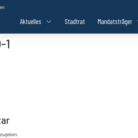
den
Aktuelles
Stadtrat
Mandatsträger
-1
tar
zugeben.