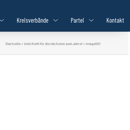
Kreisverbände
Partei
Kontakt
Startseite
»
Volle Kraft für die nächsten zwei Jahre!
»
image001