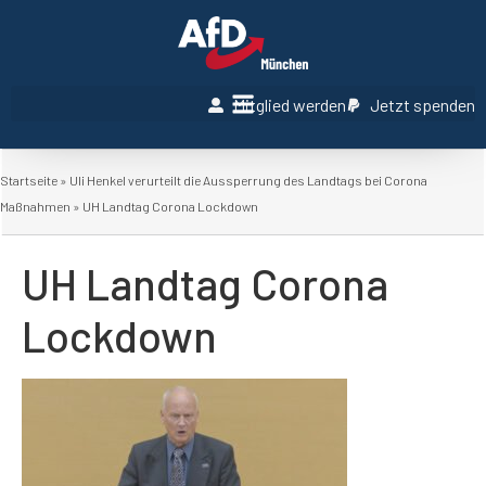
Mitglied werden
Jetzt spenden
Startseite
»
Uli Henkel verurteilt die Aussperrung des Landtags bei Corona
Maßnahmen
»
UH Landtag Corona Lockdown
UH Landtag Corona
Lockdown