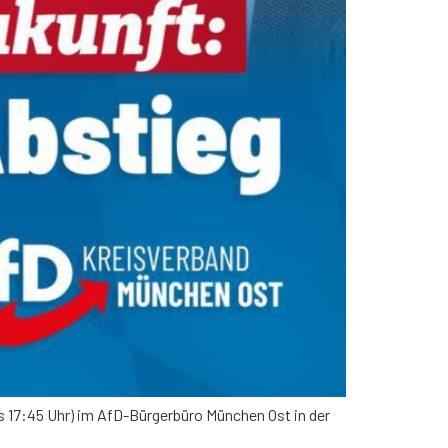
ss 17:45 Uhr) im AfD-Bürgerbüro München Ost in der