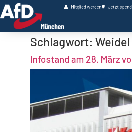
Mitglied werden
Jetzt spen
Schlagwort:
Weidel
Infostand am 28. März vo