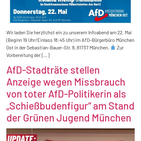
Wir laden Sie herzlichst ein zu unserem Infoabend am 22. Mai
(Beginn 19 Uhr/Einlass 18:45 Uhr) im AfD-Bürgerbüro München
Ost in der Sebastian-Bauer-Str. 8, 81737 München.
Zur
Vorbereitung der […]
AfD-Stadträte stellen
Anzeige wegen Missbrauch
von toter AfD-Politikerin als
„Schießbudenfigur“ am Stand
der Grünen Jugend München