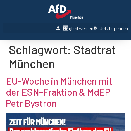
Mitglied werden
Jetzt spenden
Schlagwort:
Stadtrat
München
EU-Woche in München mit
der ESN-Fraktion & MdEP
Petr Bystron