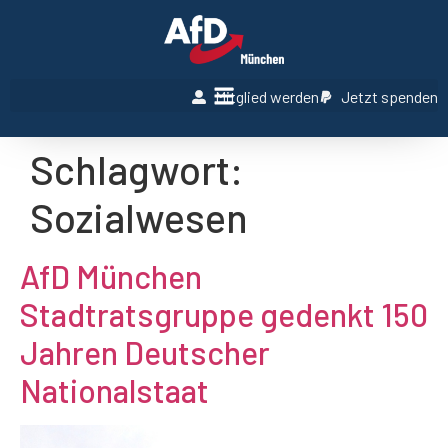
Mitglied werden
Jetzt spenden
Schlagwort:
Sozialwesen
AfD München
Stadtratsgruppe gedenkt 150
Jahren Deutscher
Nationalstaat