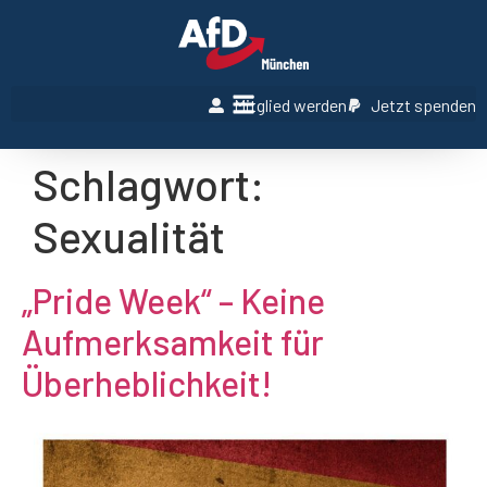
Mitglied werden
Jetzt spenden
Schlagwort:
Sexualität
„Pride Week“ – Keine
Aufmerksamkeit für
Überheblichkeit!