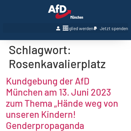
Mitglied werden
Jetzt spenden
Schlagwort:
Rosenkavalierplatz
Kundgebung der AfD
München am 13. Juni 2023
zum Thema „Hände weg von
unseren Kindern!
Genderpropaganda