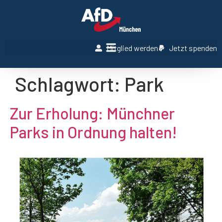
Mitglied werden
Jetzt spenden
Schlagwort:
Park
Zur Erholung: Münchner
Parks in Ordnung halten!