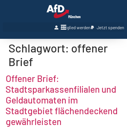
Mitglied werden
Jetzt spenden
Schlagwort:
offener
Brief
Offener Brief:
Stadtsparkassenfilialen und
Geldautomaten im
Stadtgebiet flächendeckend
gewährleisten