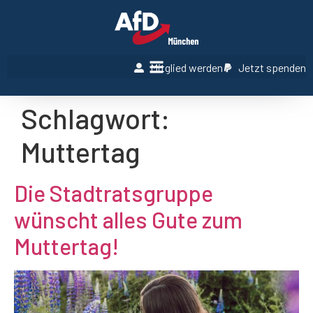
Mitglied werden
Jetzt spenden
Schlagwort:
Muttertag
Die Stadtratsgruppe
wünscht alles Gute zum
Muttertag!