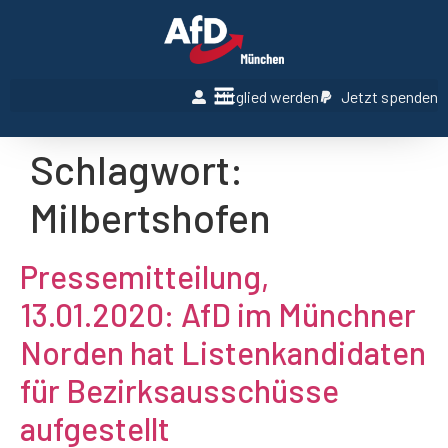
Mitglied werden
Jetzt spenden
Schlagwort:
Milbertshofen
Pressemitteilung,
13.01.2020: AfD im Münchner
Norden hat Listenkandidaten
für Bezirksausschüsse
aufgestellt