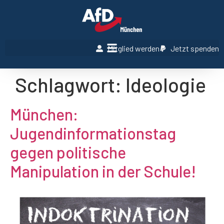
Mitglied werden
Jetzt spenden
Schlagwort:
Ideologie
München:
Jugendinformationstag
gegen politische
Manipulation in der Schule!