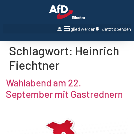
Mitglied werden
Jetzt spenden
Schlagwort:
Heinrich
Fiechtner
Wahlabend am 22.
September mit Gastrednern