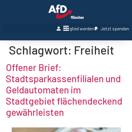
Mitglied werden
Jetzt spenden
Schlagwort:
Freiheit
Offener Brief:
Stadtsparkassenfilialen und
Geldautomaten im
Stadtgebiet flächendeckend
gewährleisten