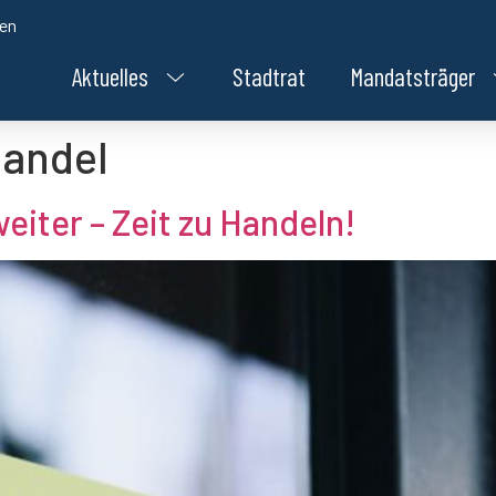
den
Aktuelles
Stadtrat
Mandatsträger
handel
iter – Zeit zu Handeln!