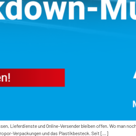
en, Lieferdienste und Online-Versender bleiben offen. Wo man noch
yropor-Verpackungen und das Plastikbesteck. Seit […]