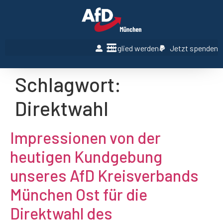
Mitglied werden
Jetzt spenden
Schlagwort:
Direktwahl
Impressionen von der
heutigen Kundgebung
unseres AfD Kreisverbands
München Ost für die
Direktwahl des