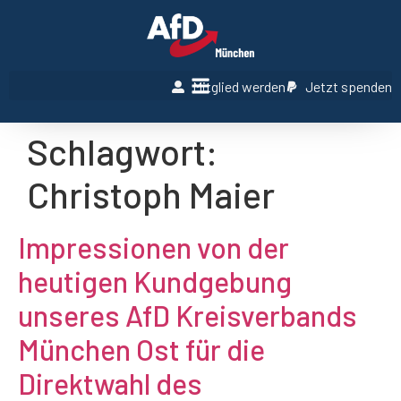
Mitglied werden
Jetzt spenden
Schlagwort:
Christoph Maier
Impressionen von der
heutigen Kundgebung
unseres AfD Kreisverbands
München Ost für die
Direktwahl des