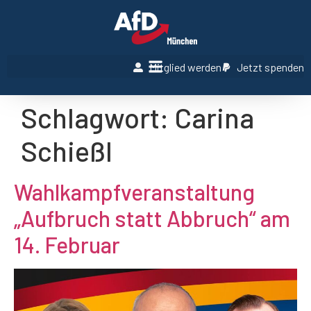
Mitglied werden
Jetzt spenden
Schlagwort:
Carina
Schießl
Wahlkampfveranstaltung
„Aufbruch statt Abbruch“ am
14. Februar