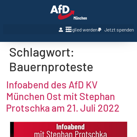
Mitglied werden
Jetzt spenden
Schlagwort:
Bauernproteste
Infoabend des AfD KV
München Ost mit Stephan
Protschka am 21. Juli 2022