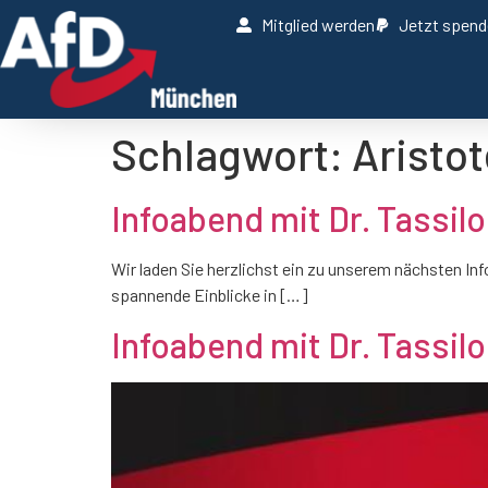
Mitglied werden
Jetzt spen
Schlagwort:
Aristot
Infoabend mit Dr. Tassilo
Wir laden Sie herzlichst ein zu unserem nächsten In
spannende Einblicke in […]
Infoabend mit Dr. Tassilo