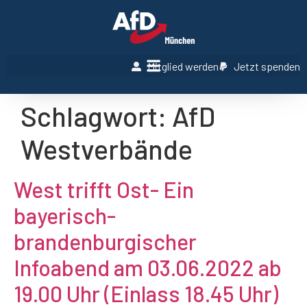
Mitglied werden
Jetzt spenden
Schlagwort:
AfD
Westverbände
West trifft Ost- Ein
bayerisch-
brandenburgischer
Infoabend am 03.06.2022 ab
19.00 Uhr (Einlass 18.45 Uhr)