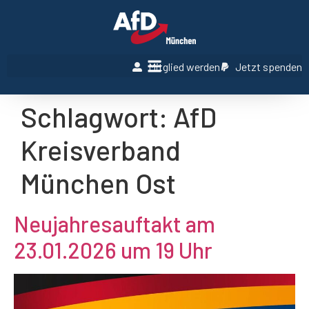
Mitglied werden
Jetzt spenden
Schlagwort:
AfD
Kreisverband
München Ost
Neujahresauftakt am
23.01.2026 um 19 Uhr