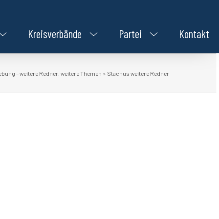
Kreisverbände
Partei
Kontakt
ung – weitere Redner, weitere Themen
»
Stachus weitere Redner