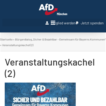
Mitglied werden
Jetzt spenden
Startseite
»
Bürgerdialog „Sicher & Bezahlbar – Gemeinsam für Bayerns Kommunen“
»
Veranstaltungskachel (2)
Veranstaltungskachel
(2)