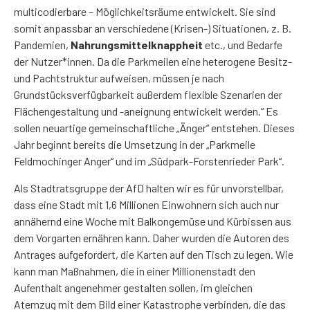
multicodierbare – Möglichkeitsräume entwickelt. Sie sind
somit anpassbar an verschiedene (Krisen-) Situationen, z. B.
Pandemien,
Nahrungsmittelknappheit
etc., und Bedarfe
der Nutzer*innen. Da die Parkmeilen eine heterogene Besitz-
und Pachtstruktur aufweisen, müssen je nach
Grundstücksverfügbarkeit außerdem flexible Szenarien der
Flächengestaltung und -aneignung entwickelt werden.“ Es
sollen neuartige gemeinschaftliche „Änger“ entstehen. Dieses
Jahr beginnt bereits die Umsetzung in der „Parkmeile
Feldmochinger Anger“ und im „Südpark-Forstenrieder Park“.
Als Stadtratsgruppe der AfD halten wir es für unvorstellbar,
dass eine Stadt mit 1,6 Millionen Einwohnern sich auch nur
annähernd eine Woche mit Balkongemüse und Kürbissen aus
dem Vorgarten ernähren kann. Daher wurden die Autoren des
Antrages aufgefordert, die Karten auf den Tisch zu legen. Wie
kann man Maßnahmen, die in einer Millionenstadt den
Aufenthalt angenehmer gestalten sollen, im gleichen
Atemzug mit dem Bild einer Katastrophe verbinden, die das