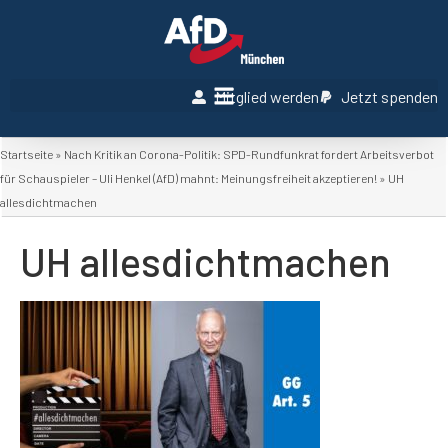
Mitglied werden
Jetzt spenden
Startseite
»
Nach Kritik an Corona-Politik: SPD-Rundfunkrat fordert Arbeitsverbot
für Schauspieler – Uli Henkel (AfD) mahnt: Meinungsfreiheit akzeptieren!
»
UH
allesdichtmachen
UH allesdichtmachen