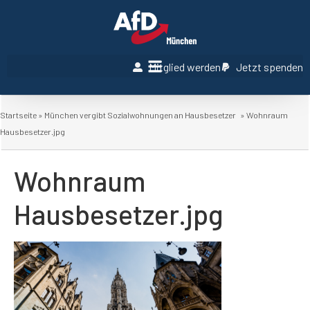
Mitglied werden
Jetzt spenden
Startseite
»
München vergibt Sozialwohnungen an Hausbesetzer
»
Wohnraum
Hausbesetzer.jpg
Wohnraum
Hausbesetzer.jpg