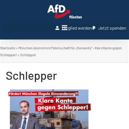
Mitglied werden
Jetzt spenden
Startseite
»
München übernimmt Patenschaft für „Humanity“ – Klare Kante gegen
Schlepper!
»
Schlepper
Schlepper