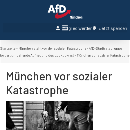
Mitglied werden
Jetzt spenden
Startseite
»
München steht vor der sozialen Katastrophe – AfD-Stadtratsgruppe
fordert umgehende Aufhebung des Lockdowns!
»
München vor sozialer Katastrophe
München vor sozialer
Katastrophe