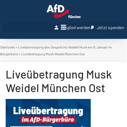
Mitglied werden
Jetzt spenden
Startseite
»
Liveübertragung des Gesprächs Weidel/Musk am 9. Januar im
Bürgerbüro
»
Liveübetragung Musk Weidel München Ost
Liveübetragung Musk
Weidel München Ost