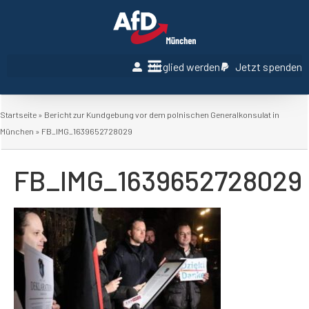
Mitglied werden
Jetzt spenden
Startseite
»
Bericht zur Kundgebung vor dem polnischen Generalkonsulat in
München
»
FB_IMG_1639652728029
FB_IMG_1639652728029