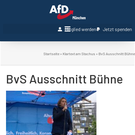
Mitglied werden
Jetzt spenden
Startseite
»
Klartext am Stachus
»
BvS Ausschnitt Bühne
BvS Ausschnitt Bühne