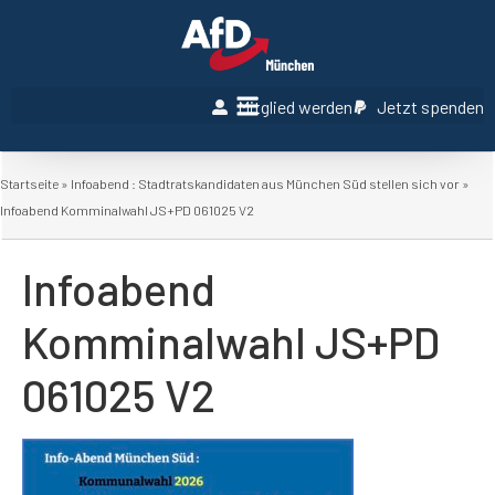
Mitglied werden
Jetzt spenden
Startseite
»
Infoabend : Stadtratskandidaten aus München Süd stellen sich vor
»
Infoabend Komminalwahl JS+PD 061025 V2
Infoabend
Komminalwahl JS+PD
061025 V2