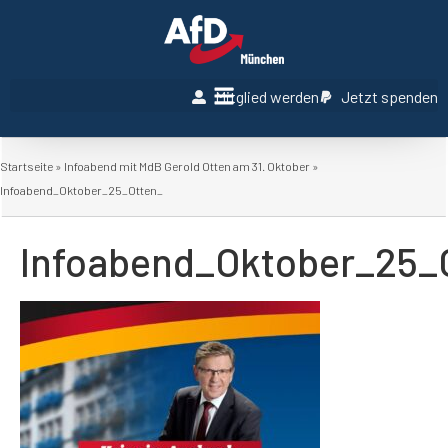
Mitglied werden
Jetzt spenden
Startseite
»
Infoabend mit MdB Gerold Otten am 31. Oktober
»
Infoabend_Oktober_25_Otten_
Infoabend_Oktober_25_