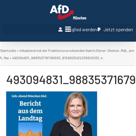
Mitglied werden
Jetzt spenden
Startseite
»
Infoabend mit der Fraktionsvorsitzenden Katrin Ebner-Steiner, MdL, am
5. Mai
»
493094831_988353716796693_8158603432238820133_n
493094831_9883537167