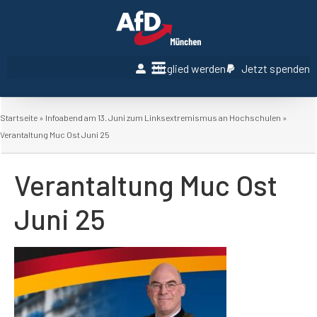
Mitglied werden
Jetzt spenden
Startseite
»
Infoabend am 13. Juni zum Linksextremismus an Hochschulen
»
Verantaltung Muc Ost Juni 25
Verantaltung Muc Ost
Juni 25