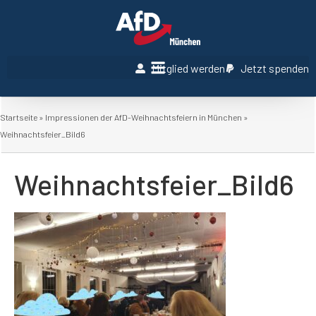
Mitglied werden
Jetzt spenden
Startseite
»
Impressionen der AfD-Weihnachtsfeiern in München
»
Weihnachtsfeier_Bild6
Weihnachtsfeier_Bild6