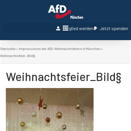
Mitglied werden
Jetzt spenden
Startseite
»
Impressionen der AfD-Weihnachtsfeiern in München
»
Weihnachtsfeier_Bild§
Weihnachtsfeier_Bild§