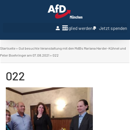
Mitglied werden
Jetzt spenden
Startseite
»
Gut besuchte Veranstaltung mit den MdBs Mariana Harder-Kühnel und
Peter Boehringer am 07.08.2021
»
022
022