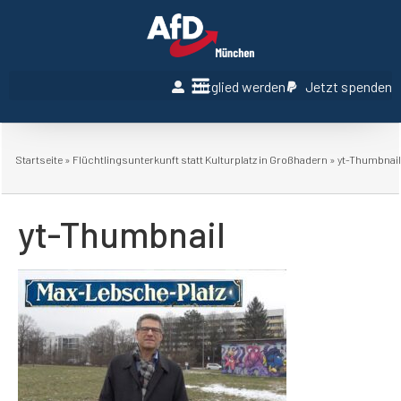
Mitglied werden
Jetzt spenden
Startseite
»
Flüchtlingsunterkunft statt Kulturplatz in Großhadern
»
yt-Thumbnail
yt-Thumbnail