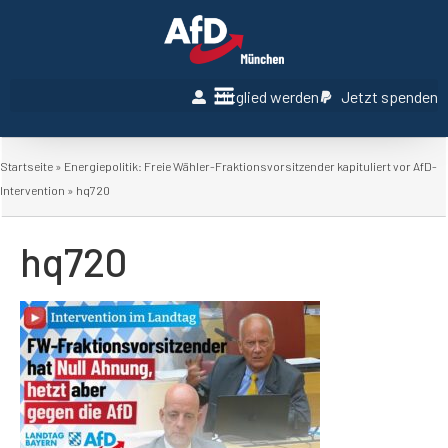
Mitglied werden
Jetzt spenden
Startseite
»
Energiepolitik: Freie Wähler-Fraktionsvorsitzender kapituliert vor AfD-
Intervention
»
hq720
hq720