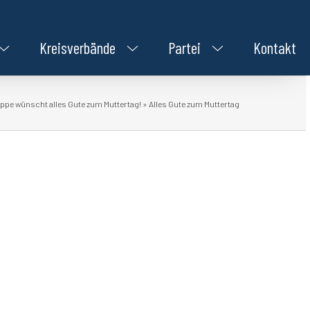
Kreisverbände
Partei
Kontakt
ppe wünscht alles Gute zum Muttertag!
»
Alles Gute zum Muttertag