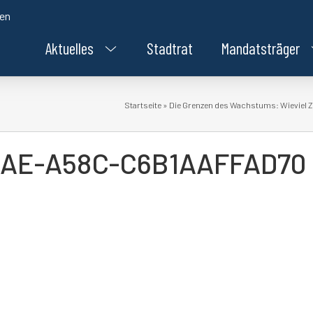
den
Aktuelles
Stadtrat
Mandatsträger
Startseite
»
Die Grenzen des Wachstums: Wieviel Z
8AE-A58C-C6B1AAFFAD70