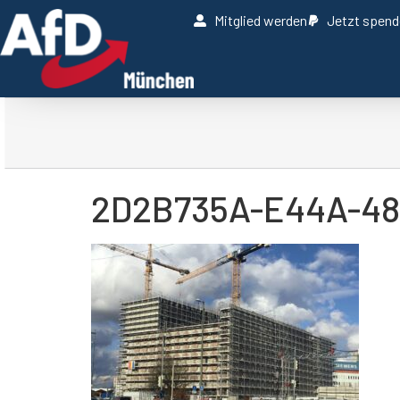
Mitglied werden
Jetzt spen
2D2B735A-E44A-4