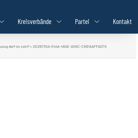
Kreisverbände
Partei
Kontakt
uzug darf es sein?
»
2D2B735A-E44A-48AE-A58C-C6B1AAFFAD70