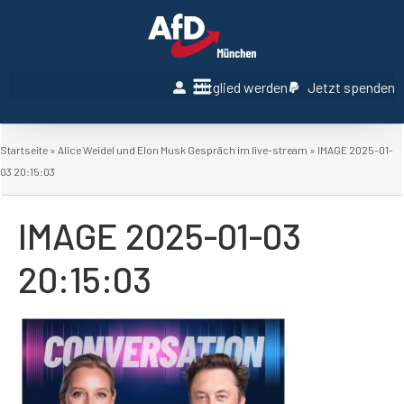
Mitglied werden
Jetzt spenden
Startseite
»
Alice Weidel und Elon Musk Gespräch im live-stream
»
IMAGE 2025-01-
03 20:15:03
IMAGE 2025-01-03
20:15:03