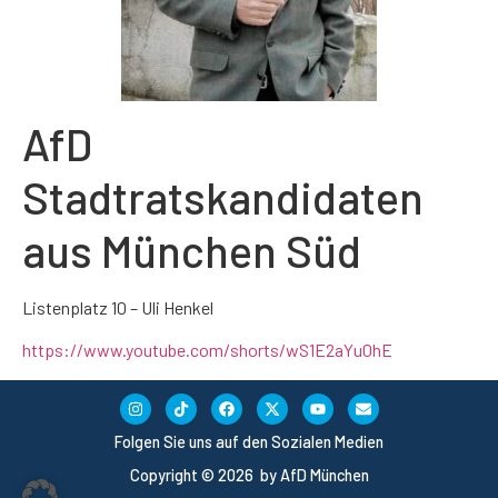
AfD
Stadtratskandidaten
aus München Süd
Listenplatz 10 – Uli Henkel
https://www.youtube.com/shorts/wS1E2aYu0hE
Folgen Sie uns auf den Sozialen Medien
Copyright © 2026 by AfD München