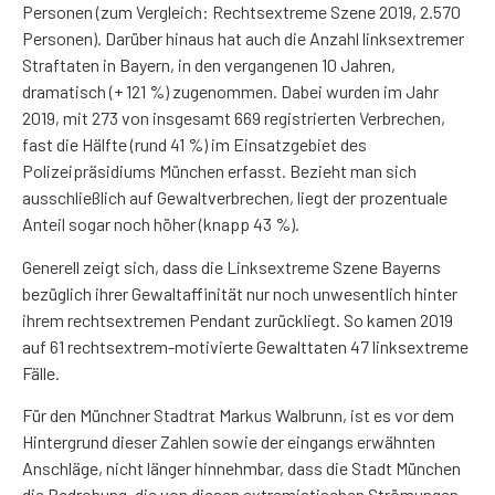
Personen (zum Vergleich: Rechtsextreme Szene 2019, 2.570
Personen). Darüber hinaus hat auch die Anzahl linksextremer
Straftaten in Bayern, in den vergangenen 10 Jahren,
dramatisch (+ 121 %) zugenommen. Dabei wurden im Jahr
2019, mit 273 von insgesamt 669 registrierten Verbrechen,
fast die Hälfte (rund 41 %) im Einsatzgebiet des
Polizeipräsidiums München erfasst. Bezieht man sich
ausschließlich auf Gewaltverbrechen, liegt der prozentuale
Anteil sogar noch höher (knapp 43 %).
Generell zeigt sich, dass die Linksextreme Szene Bayerns
bezüglich ihrer Gewaltaffinität nur noch unwesentlich hinter
ihrem rechtsextremen Pendant zurückliegt. So kamen 2019
auf 61 rechtsextrem-motivierte Gewalttaten 47 linksextreme
Fälle.
Für den Münchner Stadtrat Markus Walbrunn, ist es vor dem
Hintergrund dieser Zahlen sowie der eingangs erwähnten
Anschläge, nicht länger hinnehmbar, dass die Stadt München
die Bedrohung, die von diesen extremistischen Strömungen