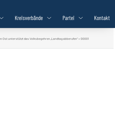
Kreisverbände
Partei
Kontakt
 Ost unterstützt das Volksbegehren „Landtag abberufen“
»
00001